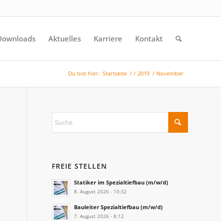
Downloads
Aktuelles
Karriere
Kontakt
Du bist hier:
Startseite
/
/
2019
/
November
FREIE STELLEN
Statiker im Spezialtiefbau (m/w/d)
8. August 2026 - 10:32
Bauleiter Spezialtiefbau (m/w/d)
7. August 2026 - 8:12