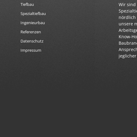
Wir sind 
Tiefbau
Spezialt
Spezialtiefbau
nördlich
Ingenieurbau
unsere 
Arbeitsg
Referenzen
Know-How
Datenschutz
Baubranc
Ansprech
Impressum
jegliche