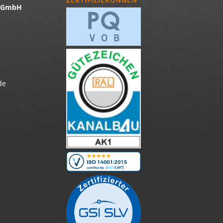
u GmbH
de