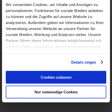
Ingenieurbau
Wir verwenden Cookies, um Inhalte und Anzeigen zu
Referenzen
personalisieren, Funktionen für soziale Medien anbieten
zu können und die Zugriffe auf unsere Website zu
Datenschutz
analysieren. Außerdem geben wir Informationen zu Ihrer
Impressum
Verwendung unserer Website an unsere Partner für
soziale Medien, Werbung und Analysen weiter. Unsere
Partner führen diese Informationen möglicherweise mit
weiteren Daten zusammen, die Sie ihnen bereitgestellt
haben oder die sie im Rahmen Ihrer Nutzung der Dienste
GEBRÜDER WÖHRL GRUNDBAU
gesammelt haben.
Wir sind Ihr Spezialist im Tiefbau, Spezialtiefbau und
Details zeigen
Betonbau nördlich von München. Durch unsere
modernen Maschinen und Arbeitsgeräte sowie
Cookies zulassen
jahrelanges Know-How und Erfahrung in der
Baubranche sind wir Ihr Ansprechpartner bei jedem
Projekt jeglicher Größenordnung.
Nur notwendige Cookies