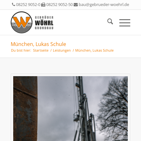
08252 9052-0
08252 9052-50
bau@gebrueder-woehrl.de
München, Lukas Schule
Du bist hier:
Startseite
/
Leistungen
/
München, Lukas Schule