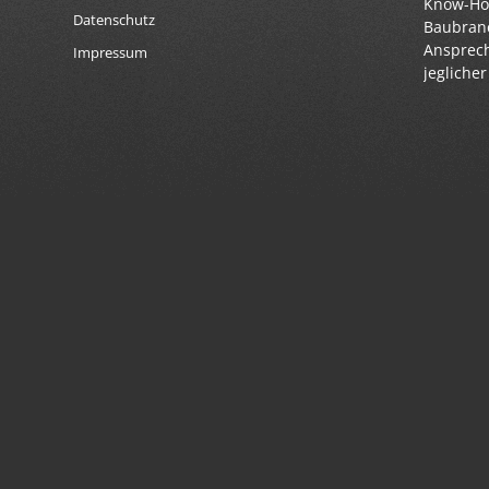
Know-How
Datenschutz
Baubranc
Ansprech
Impressum
jegliche