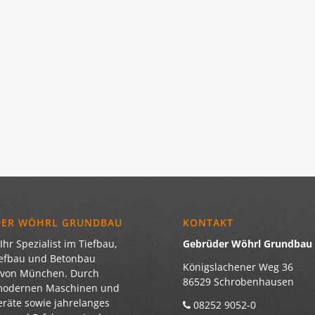
DER WÖHRL GRUNDBAU
KONTAKT
Ihr Spezialist im Tiefbau,
Gebrüder Wöhrl Grundba
iefbau und Betonbau
Königslachener Weg 36
 von München. Durch
86529 Schrobenhausen
modernen Maschinen und
eräte sowie jahrelanges
08252 9052-0