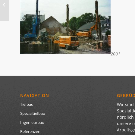
Rammgerät TM 11/14
verstärkt unsere Flotte!
2001
NAVIGATION
GEBRÜ
Wir sind 
Tiefbau
Spezialt
Spezialtiefbau
nördlich
Ingenieurbau
unsere 
Arbeitsg
Referenzen