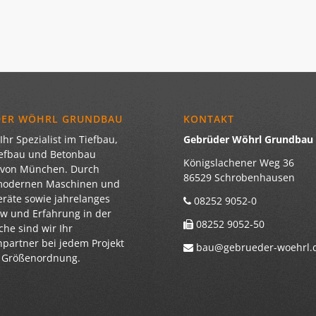
DER WÖHRL GRUNDBAU
KONTAKT
Ihr Spezialist im Tiefbau,
Gebrüder Wöhrl Grundba
iefbau und Betonbau
Königslachener Weg 36
 von München. Durch
86529 Schrobenhausen
modernen Maschinen und
eräte sowie jahrelanges
08252 9052-0
 und Erfahrung in der
08252 9052-50
he sind wir Ihr
partner bei jedem Projekt
bau@gebrueder-woehrl.
r Größenordnung.