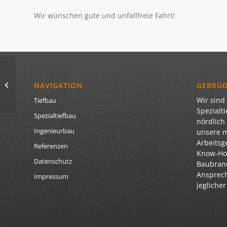
Wir wünschen gute und unfallfreie Fahrt!
Erneute Verstärkung
NAVIGATION
GEBRÜ
für den Spezialtiefbau
Wir sind 
Tiefbau
Spezialt
Spezialtiefbau
nördlich
Ingenieurbau
unsere 
Arbeitsg
Referenzen
Know-How
Datenschutz
Baubranc
Ansprech
Impressum
jegliche