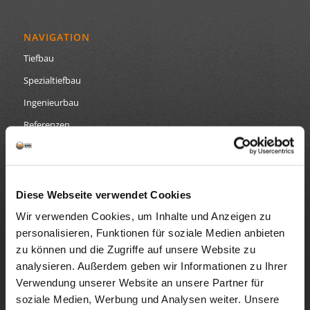
NAVIGATION
Tiefbau
Spezialtiefbau
Ingenieurbau
Referenzen
Datenschutz
Impressum
Diese Webseite verwendet Cookies
Wir verwenden Cookies, um Inhalte und Anzeigen zu
personalisieren, Funktionen für soziale Medien anbieten
GEBRÜDER WÖHRL GRUNDBAU
zu können und die Zugriffe auf unsere Website zu
analysieren. Außerdem geben wir Informationen zu Ihrer
Wir sind Ihr Spezialist im Tiefbau, Spezialtiefbau und
Verwendung unserer Website an unsere Partner für
Betonbau nördlich von München. Durch unsere
modernen Maschinen und Arbeitsgeräte sowie
soziale Medien, Werbung und Analysen weiter. Unsere