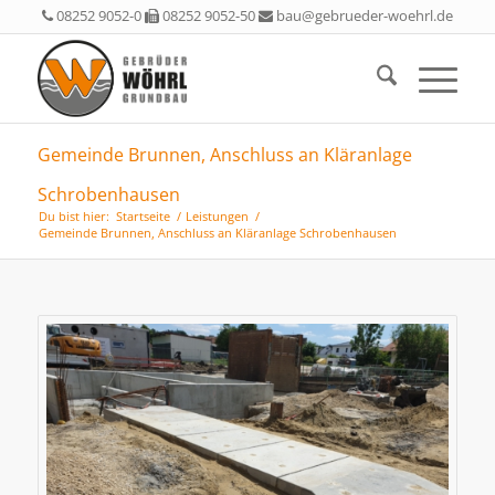
08252 9052-0
08252 9052-50
bau@gebrueder-woehrl.de
Gemeinde Brunnen, Anschluss an Kläranlage
Schrobenhausen
Du bist hier:
Startseite
/
Leistungen
/
Gemeinde Brunnen, Anschluss an Kläranlage Schrobenhausen