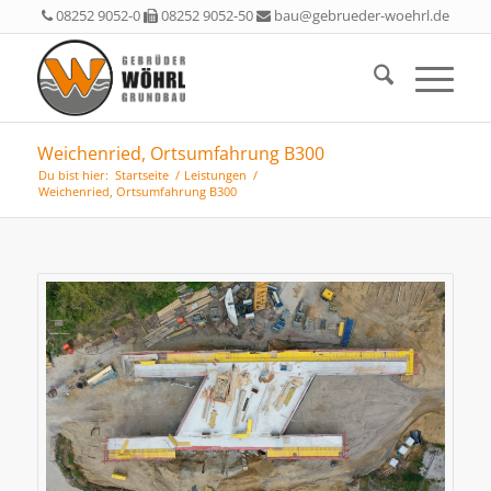
08252 9052-0
08252 9052-50
bau@gebrueder-woehrl.de
Weichenried, Ortsumfahrung B300
Du bist hier:
Startseite
/
Leistungen
/
Weichenried, Ortsumfahrung B300