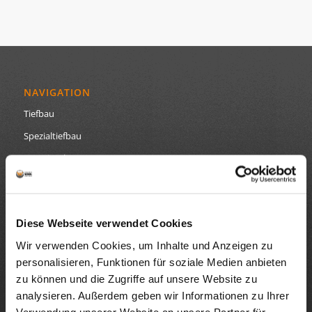
NAVIGATION
Tiefbau
Spezialtiefbau
Ingenieurbau
Referenzen
Datenschutz
Diese Webseite verwendet Cookies
Impressum
Wir verwenden Cookies, um Inhalte und Anzeigen zu
personalisieren, Funktionen für soziale Medien anbieten
zu können und die Zugriffe auf unsere Website zu
analysieren. Außerdem geben wir Informationen zu Ihrer
GEBRÜDER WÖHRL GRUNDBAU
Verwendung unserer Website an unsere Partner für