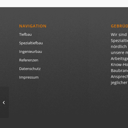
NAVIGATION
GEBRÜ
Wir sind 
Tiefbau
Spezialt
Spezialtiefbau
nördlich
Ingenieurbau
unsere 
Arbeitsg
Referenzen
Know-How
Datenschutz
Baubranc
Ansprech
Impressum
jegliche
Wir vergrößern unsere
Kranflotte