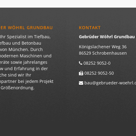
DER WÖHRL GRUNDBAU
KONTAKT
Ihr Spezialist im Tiefbau,
Gebrüder Wöhrl Grundba
iefbau und Betonbau
Königslachener Weg 36
 von München. Durch
86529 Schrobenhausen
modernen Maschinen und
eräte sowie jahrelanges
08252 9052-0
 und Erfahrung in der
08252 9052-50
he sind wir Ihr
partner bei jedem Projekt
bau@gebrueder-woehrl.
r Größenordnung.