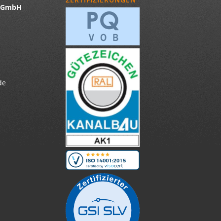
u GmbH
de