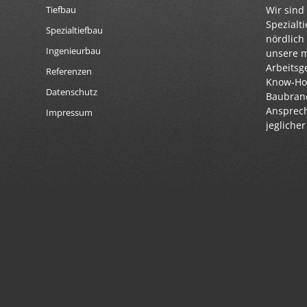
Wir sind 
Tiefbau
Spezialt
Spezialtiefbau
nördlich
Ingenieurbau
unsere 
Arbeitsg
Referenzen
Know-How
Datenschutz
Baubranc
Ansprech
Impressum
jegliche