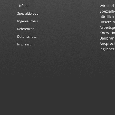
Wir sind 
Tiefbau
Spezialt
Spezialtiefbau
nördlich
Ingenieurbau
unsere 
Arbeitsg
Referenzen
Know-How
Datenschutz
Baubranc
Ansprech
Impressum
jegliche