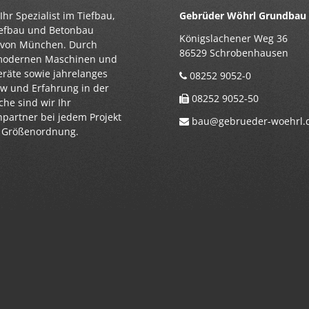
Ihr Spezialist im Tiefbau,
Gebrüder Wöhrl Grundba
iefbau und Betonbau
Königslachener Weg 36
 von München. Durch
86529 Schrobenhausen
modernen Maschinen und
eräte sowie jahrelanges
08252 9052-0
 und Erfahrung in der
08252 9052-50
he sind wir Ihr
partner bei jedem Projekt
bau@gebrueder-woehrl.
r Größenordnung.