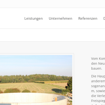
Leistungen
Unternehmen
Referenzen
Vom Kom
den Neub
bauen.
Die Haup
anderem
sogenann
m, sowi
die Verl
Freispie