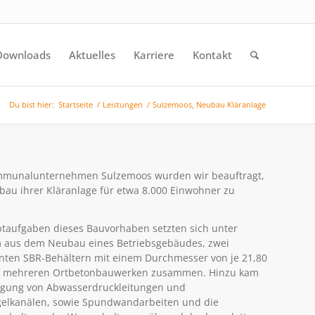
Downloads
Aktuelles
Karriere
Kontakt
Du bist hier:
Startseite
/
Leistungen
/
Sulzemoos, Neubau Kläranlage
munalunternehmen Sulzemoos wurden wir beauftragt,
au ihrer Kläranlage für etwa 8.000 Einwohner zu
taufgaben dieses Bauvorhaben setzten sich unter
 aus dem Neubau eines Betriebsgebäudes, zwei
ten SBR-Behältern mit einem Durchmesser von je 21,80
e mehreren Ortbetonbauwerken zusammen. Hinzu kam
egung von Abwasserdruckleitungen und
gelkanälen, sowie Spundwandarbeiten und die