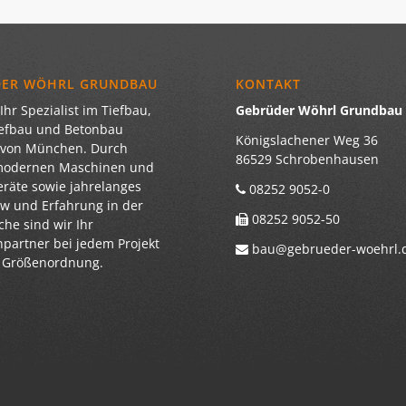
DER WÖHRL GRUNDBAU
KONTAKT
Ihr Spezialist im Tiefbau,
Gebrüder Wöhrl Grundba
iefbau und Betonbau
Königslachener Weg 36
 von München. Durch
86529 Schrobenhausen
modernen Maschinen und
eräte sowie jahrelanges
08252 9052-0
 und Erfahrung in der
08252 9052-50
he sind wir Ihr
partner bei jedem Projekt
bau@gebrueder-woehrl.
r Größenordnung.