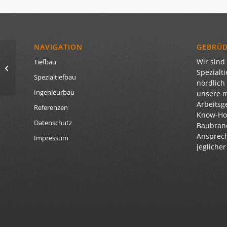
NAVIGATION
GEBRÜ
München-Riem,
Wir sind 
Tiefbau
Neubau Messehallen
Spezialt
Spezialtiefbau
C5/C6
nördlich
Ingenieurbau
unsere 
Arbeitsg
Referenzen
Know-How
Datenschutz
Baubranc
Ansprech
Impressum
jegliche