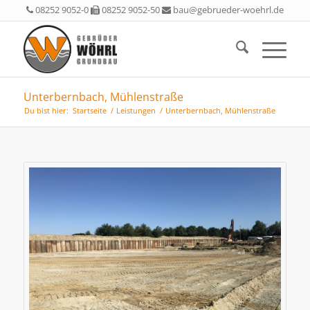
08252 9052-0
08252 9052-50
bau@gebrueder-woehrl.de
Unterbernbach, Mühlenstraße
Du bist hier:
Startseite
/
Leistungen
/
Unterbernbach, Mühlenstraße