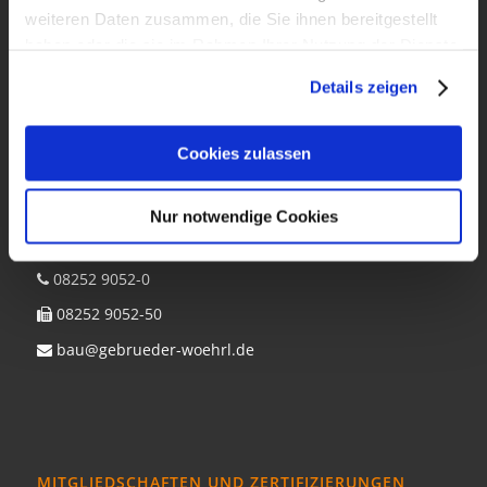
Projekt jeglicher Größenordnung.
weiteren Daten zusammen, die Sie ihnen bereitgestellt
haben oder die sie im Rahmen Ihrer Nutzung der Dienste
gesammelt haben.
Details zeigen
KONTAKT
Cookies zulassen
Gebrüder Wöhrl Grundbau GmbH
Nur notwendige Cookies
Königslachener Weg 36
86529 Schrobenhausen
08252 9052-0
08252 9052-50
bau@gebrueder-woehrl.de
MITGLIEDSCHAFTEN UND ZERTIFIZIERUNGEN