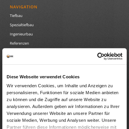
NAVIGATION
Tiefbau
Spezialtiefbau
Ingenieurbau
Referenzen
Datenschutz
Impressum
Diese Webseite verwendet Cookies
Wir verwenden Cookies, um Inhalte und Anzeigen zu
personalisieren, Funktionen für soziale Medien anbieten
GEBRÜDER WÖHRL GRUNDBAU
zu können und die Zugriffe auf unsere Website zu
Wir sind Ihr Spezialist im Tiefbau, Spezialtiefbau und
analysieren. Außerdem geben wir Informationen zu Ihrer
Betonbau nördlich von München. Durch unsere
Verwendung unserer Website an unsere Partner für
modernen Maschinen und Arbeitsgeräte sowie
soziale Medien, Werbung und Analysen weiter. Unsere
jahrelanges Know-How und Erfahrung in der
Partner führen diese Informationen möglicherweise mit
Baubranche sind wir Ihr Ansprechpartner bei jedem