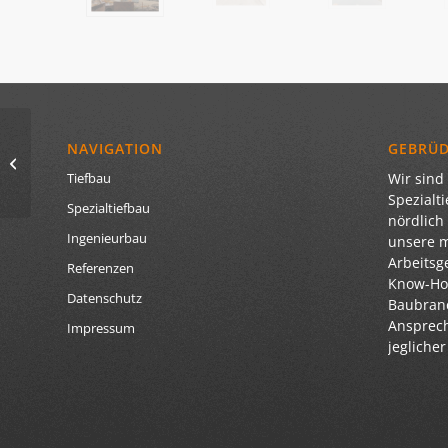
Gemeinde Brunnen,
NAVIGATION
GEBRÜ
Abwasserbeseitigung
Wir sind 
Tiefbau
Hohenried
Spezialt
Spezialtiefbau
nördlich
Ingenieurbau
unsere 
Arbeitsg
Referenzen
Know-How
Datenschutz
Baubranc
Ansprech
Impressum
jegliche