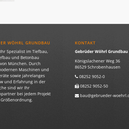
DER WÖHRL GRUNDBAU
KONTAKT
Ihr Spezialist im Tiefbau,
Gebrüder Wöhrl Grundba
iefbau und Betonbau
Königslachener Weg 36
 von München. Durch
86529 Schrobenhausen
modernen Maschinen und
eräte sowie jahrelanges
08252 9052-0
 und Erfahrung in der
08252 9052-50
he sind wir Ihr
partner bei jedem Projekt
bau@gebrueder-woehrl.
r Größenordnung.